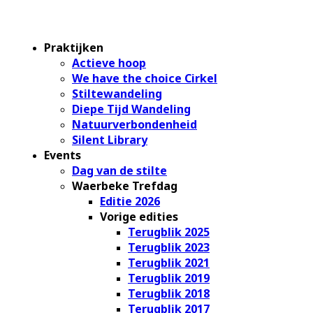
Praktijken
Actieve hoop
We have the choice Cirkel
Stiltewandeling
Diepe Tijd Wandeling
Natuurverbondenheid
Silent Library
Events
Dag van de stilte
Waerbeke Trefdag
Editie 2026
Vorige edities
Terugblik 2025
Terugblik 2023
Terugblik 2021
Terugblik 2019
Terugblik 2018
Terugblik 2017