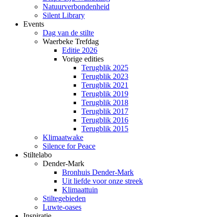
Natuurverbondenheid
Silent Library
Events
Dag van de stilte
Waerbeke Trefdag
Editie 2026
Vorige edities
Terugblik 2025
Terugblik 2023
Terugblik 2021
Terugblik 2019
Terugblik 2018
Terugblik 2017
Terugblik 2016
Terugblik 2015
Klimaatwake
Silence for Peace
Stiltelabo
Dender-Mark
Bronhuis Dender-Mark
Uit liefde voor onze streek
Klimaattuin
Stiltegebieden
Luwte-oases
Inspiratie