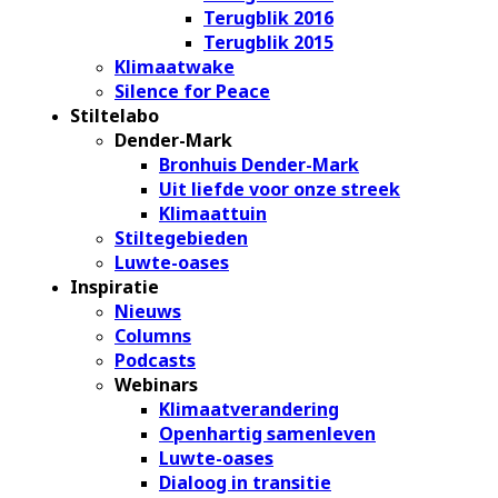
Terugblik 2016
Terugblik 2015
Klimaatwake
Silence for Peace
Stiltelabo
Dender-Mark
Bronhuis Dender-Mark
Uit liefde voor onze streek
Klimaattuin
Stiltegebieden
Luwte-oases
Inspiratie
Nieuws
Columns
Podcasts
Webinars
Klimaatverandering
Openhartig samenleven
Luwte-oases
Dialoog in transitie