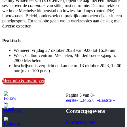
Danny Wildemeersch (KULeuven) opent de dag met een plenaire
sessie over de
commons
van stilte, rust en ruimte. Daarna trekken
we in de Mechelse binnenstad op luwtesafari langs (potentiële)
luwte-oases. Beleid, onderzoek en praktijk ontmoeten elkaar in een
panelgesprek. En tenslotte gaan we in werksessies aan de slag met
diverse experten.
Praktisch
Wanneer: vrijdag 27 oktober 2023 van 9.00 tot 16.30 uur.
Waar: Cultuurcentrum Mechelen, Minderbroedersgang 5,
2800 Mechelen
Inschrijven is verplicht en kan t.e.m. 13 oktober 2023, 12.00
uur (max. 100 pers.)
Meer info & inschrijven
Pagina 5 van 8
«
eerste
«
...
3
4
5
6
7
...
»
Laatste »
Contactgegevens
Contacteer ons