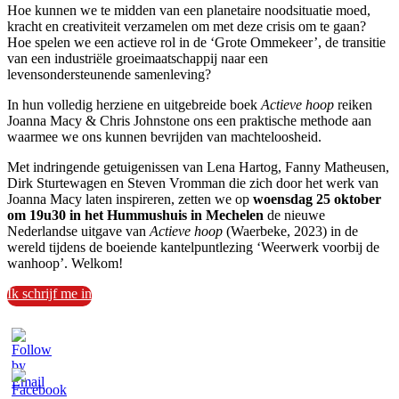
Hoe kunnen we te midden van een planetaire noodsituatie moed,
kracht en creativiteit verzamelen om met deze crisis om te gaan?
Hoe spelen we een actieve rol in de ‘Grote Ommekeer’, de transitie
van een industriële groeimaatschappij naar een
levensondersteunende samenleving?
In hun volledig herziene en uitgebreide boek
Actieve hoop
reiken
Joanna Macy & Chris Johnstone ons een praktische methode aan
waarmee we ons kunnen bevrijden van machteloosheid.
Met indringende getuigenissen van Lena Hartog, Fanny Matheusen,
Dirk Sturtewagen en Steven Vromman die zich door het werk van
Joanna Macy laten inspireren, zetten we op
woensdag 25 oktober
om 19u30
in het Hummushuis in Mechelen
de nieuwe
Nederlandse uitgave van
Actieve hoop
(Waerbeke, 2023) in de
wereld tijdens de boeiende kantelpuntlezing ‘Weerwerk voorbij de
wanhoop’. Welkom!
Ik schrijf me in