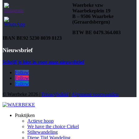
Waerbeke vzw
Waarbekeplein 19
B – 9506 Waarbeke
(Geraardsbergen)
BTW BE 0479.364.003
IBAN BE92 5230 8039 8123
Nieuwsbrief
Schrijf je hier in voor onze nieuwsbrief
Follow
Follow
Follow
© Waerbeke 2026 |
Privacybeleid
|
Algemene voorwaarden
Praktijken
Actieve hoop
We have the choice Cirkel
Stiltewandeling
Diepe Tijd Wandeling