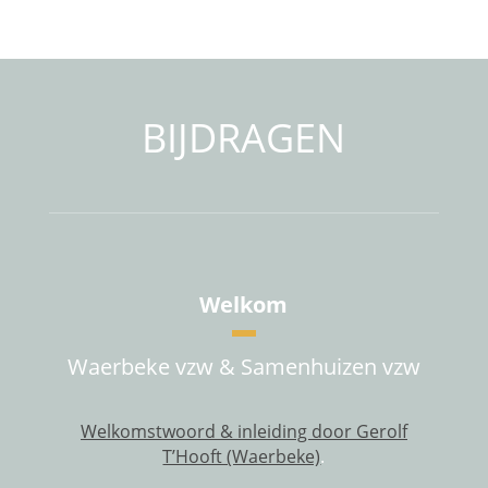
BIJDRAGEN
Welkom
Waerbeke vzw & Samenhuizen vzw
Welkomstwoord & inleiding door Gerolf
T’Hooft (Waerbeke)
.