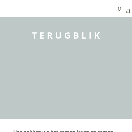
T E R U G B L I K