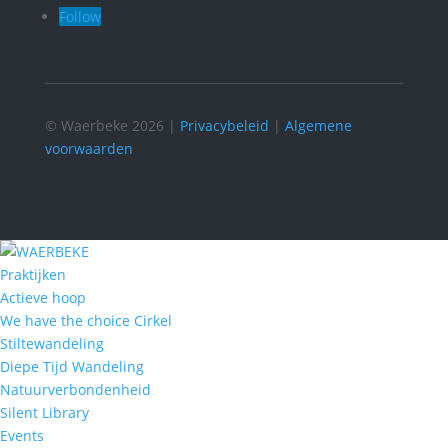
Follow
© Waerbeke 2026 |
Privacybeleid
|
Algemene
voorwaarden
Praktijken
Actieve hoop
We have the choice Cirkel
Stiltewandeling
Diepe Tijd Wandeling
Natuurverbondenheid
Silent Library
Events