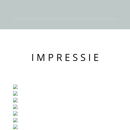
I M P R E S S I E