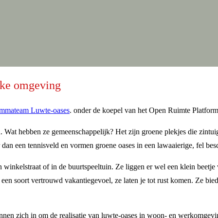
ukke omgeving
ammateam Luwte-oases
. onder de koepel van het Open Ruimte Platfor
. Wat hebben ze gemeenschappelijk? Het zijn groene plekjes die zintui
oter dan een tennisveld en vormen groene oases in een lawaaierige, fel
n winkelstraat of in de buurtspeeltuin. Ze liggen er wel een klein beetj
een soort vertrouwd vakantiegevoel, ze laten je tot rust komen. Ze bied
nnen zich in om de realisatie van luwte-oases in woon- en werkomgevin