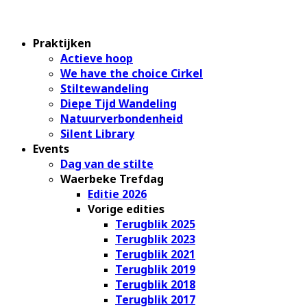
Praktijken
Actieve hoop
We have the choice Cirkel
Stiltewandeling
Diepe Tijd Wandeling
Natuurverbondenheid
Silent Library
Events
Dag van de stilte
Waerbeke Trefdag
Editie 2026
Vorige edities
Terugblik 2025
Terugblik 2023
Terugblik 2021
Terugblik 2019
Terugblik 2018
Terugblik 2017