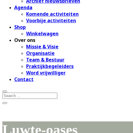
Archief nieuwsbrieven
Agenda
Komende activiteiten
Voorbije activiteiten
Shop
Winkelwagen
Over ons
Missie & Visie
Organisatie
Team & Bestuur
Praktijkbegeleiders
Word vrijwilliger
Contact
Luwte-oases