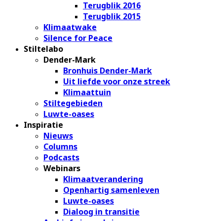
Terugblik 2016
Terugblik 2015
Klimaatwake
Silence for Peace
Stiltelabo
Dender-Mark
Bronhuis Dender-Mark
Uit liefde voor onze streek
Klimaattuin
Stiltegebieden
Luwte-oases
Inspiratie
Nieuws
Columns
Podcasts
Webinars
Klimaatverandering
Openhartig samenleven
Luwte-oases
Dialoog in transitie