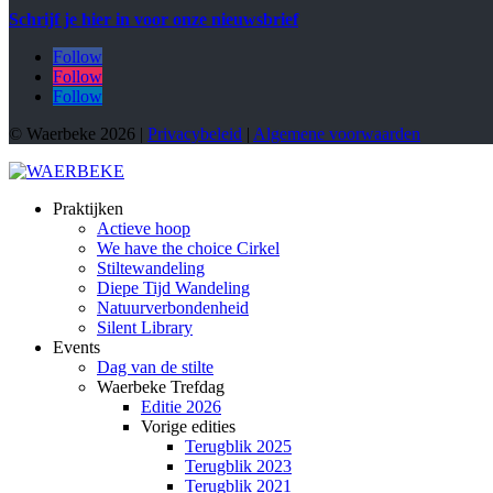
Schrijf je hier in voor onze nieuwsbrief
Follow
Follow
Follow
© Waerbeke 2026 |
Privacybeleid
|
Algemene voorwaarden
Praktijken
Actieve hoop
We have the choice Cirkel
Stiltewandeling
Diepe Tijd Wandeling
Natuurverbondenheid
Silent Library
Events
Dag van de stilte
Waerbeke Trefdag
Editie 2026
Vorige edities
Terugblik 2025
Terugblik 2023
Terugblik 2021